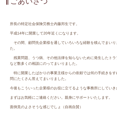
ごあいさつ
所長の特定社会保険労務士内藤邦生です。
平成
14
年に開業して
20
年近くになります。
その間、顧問先企業様を通していろいろな経験を積んでまいり
た。
残業問題、うつ病、その他法律を知らないために発生したトラ
など数多くの相談にのってまいりました。
特に開業したばかりの事業主様からの依頼では何の手続きをす
問にたくさん答えてまいりました。
今後もこういった企業様のお役に立てるような事務所にしていき
まずはお気軽にご連絡ください。親身にサポートいたします。
面倒見のよさそうな感じでしょ（自画自賛）