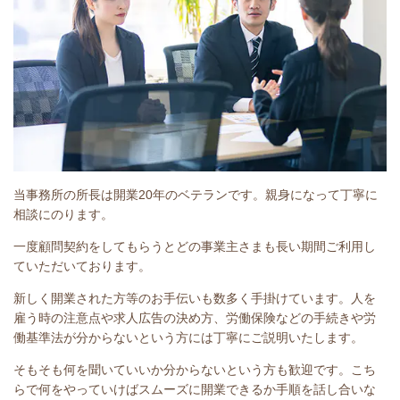
当事務所の所長は開業20年のベテランです。親身になって丁寧に
相談にのります。
一度顧問契約をしてもらうとどの事業主さまも長い期間ご利用し
ていただいております。
新しく開業された方等のお手伝いも数多く手掛けています。人を
雇う時の注意点や求人広告の決め方、労働保険などの手続きや労
働基準法が分からないという方には丁寧にご説明いたします。
そもそも何を聞いていいか分からないという方も歓迎です。こち
らで何をやっていけばスムーズに開業できるか手順を話し合いな